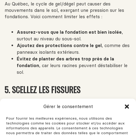
Au Québec, le cycle de gel/dégel peut causer des
mouvements dans le sol, exerçant une pression sur les
fondations. Voici comment limiter les effets :
Assurez-vous que la fondation est bien isolée
,
surtout au niveau du sous-sol.
Ajoutez des protections contre le gel
, comme des
panneaux isolants extérieurs.
Évitez de planter des arbres trop près de la
fondation
, car leurs racines peuvent déstabiliser le
sol.
5. SCELLEZ LES FISSURES
Toutes les fissures ne sont pas alarmantes, mais elles ne
Gérer le consentement
doivent jamais être ignorées. Une petite fissure peut
laisser passer de l’eau, et l’humidité s’installer.
Pour fournir les meilleures expériences, nous utilisons des
technologies comme les cookies pour stocker et/ou accéder aux
informations des appareils. Le consentement à ces technologies
Petites fissures superficielles
: vous pouvez les
nous permettra de traiter des données telles que le comportement