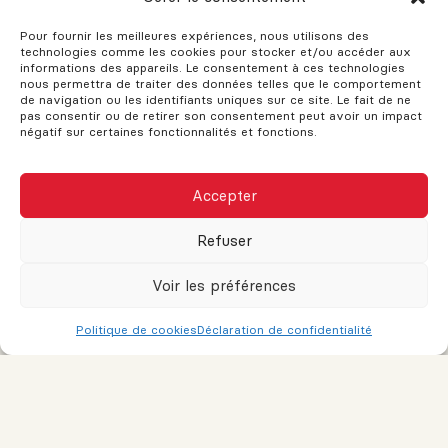
L’utilisation de vos économies personnelles pour financer
Pour fournir les meilleures expériences, nous utilisons des
une acquisition immobilière est une excellente stratégie
technologies comme les cookies pour stocker et/ou accéder aux
pour réduire le montant que vous devez emprunter. Voici
informations des appareils. Le consentement à ces technologies
quelques conseils pour épargner efficacement :
nous permettra de traiter des données telles que le comportement
de navigation ou les identifiants uniques sur ce site. Le fait de ne
pas consentir ou de retirer son consentement peut avoir un impact
négatif sur certaines fonctionnalités et fonctions.
Épargner régulièrement : Mettez de côté une portion de
vos revenus chaque mois dans un compte d’épargne dédié
à l’achat de votre propriété.
Accepter
Investissements : Placer une partie de vos économies
Refuser
dans des investissements peut générer des rendements
qui augmenteront votre capital disponible pour un achat
Voir les préférences
immobilier.
Politique de cookies
Déclaration de confidentialité
Réduire les dépenses : Analysez vos dépenses mensuelles
et identifiez les domaines où vous pouvez réduire vos
coûts pour augmenter votre capacité d’épargne.
5. Alternatives de financement