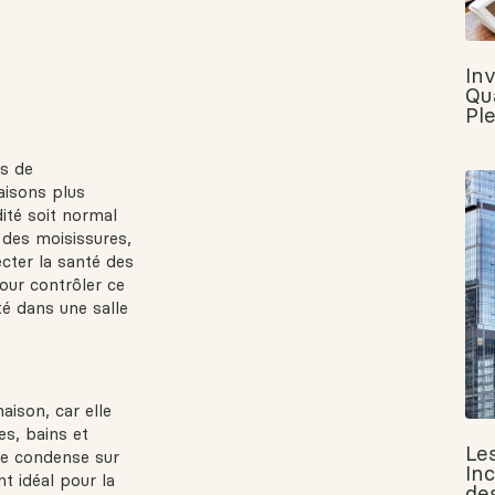
In
Qu
Pl
ns de
aisons plus
ité soit normal
 des moisissures,
cter la santé des
our contrôler ce
é dans une salle
aison, car elle
es, bains et
Le
se condense sur
In
t idéal pour la
de