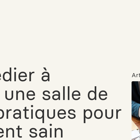
ier à
Art
 une salle de
 pratiques pour
nt sain