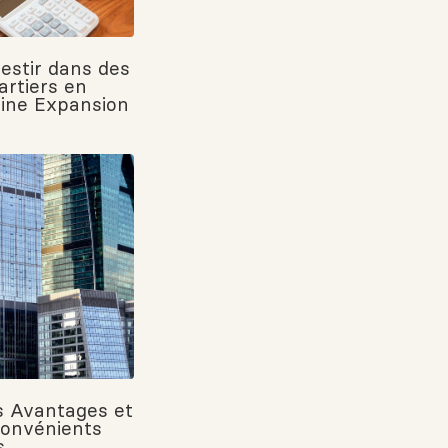
vestir dans des
artiers en
eine Expansion
s Avantages et
convénients
s