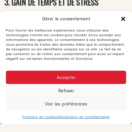
3. GAIN DE TEMPS ET DE STRESS
En confiant cette tâche à un expert, vous vous épargnez
Gérer le consentement
de nombreuses heures de travail, de magasinage et
d’hésitations. Tout est géré pour vous, souvent dans un
Pour fournir les meilleures expériences, nous utilisons des
délai très court.
technologies comme les cookies pour stocker et/ou accéder aux
informations des appareils. Le consentement à ces technologies
nous permettra de traiter des données telles que le comportement
de navigation ou les identifiants uniques sur ce site. Le fait de ne
pas consentir ou de retirer son consentement peut avoir un impact
4. POTENTIEL DE REVENTE AMÉLIORÉ
négatif sur certaines fonctionnalités et fonctions.
Selon plusieurs études, une propriété bien mise en scène
se vend plus rapidement et à un meilleur prix. Le coût du
Accepter
home staging peut ainsi être récupéré — voire surpassé
— lors de la transaction.
Refuser
Voir les préférences
Quel est le coût d’un home
Politique de cookies
Déclaration de confidentialité
staging professionnel au