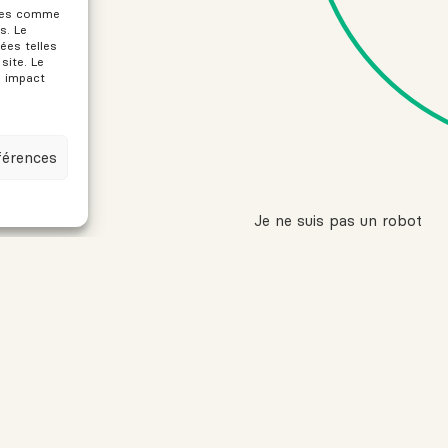
gies comme
s. Le
ées telles
site. Le
n impact
férences
Je ne suis pas un robot