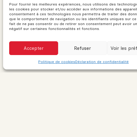
Pour fournir les meilleures expériences, nous utilisons des technolo
les cookies pour stocker et/ou accéder aux informations des appareil
consentement à ces technologies nous permettra de traiter des donn
que le comportement de navigation ou les identifiants uniques sur ce 
fait de ne pas consentir ou de retirer son consentement peut avoir u
négatif sur certaines fonctionnalités et fonctions.
Accepter
Refuser
Voir les pré
Politique de cookies
Déclaration de confidentialité
LAVAL
Franchisé indépendant et autonome de RE/MAX Québec
1597 Dagenais O. Laval, QC