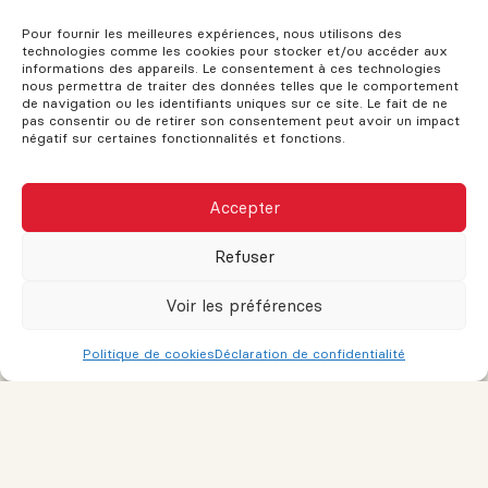
l’emplacement est un facteur déterminant. Il faut analyser
:
Pour fournir les meilleures expériences, nous utilisons des
technologies comme les cookies pour stocker et/ou accéder aux
informations des appareils. Le consentement à ces technologies
La demande locale pour des espaces commerciaux
nous permettra de traiter des données telles que le comportement
ou résidentiels.
de navigation ou les identifiants uniques sur ce site. Le fait de ne
pas consentir ou de retirer son consentement peut avoir un impact
La densité et la croissance démographique du
négatif sur certaines fonctionnalités et fonctions.
secteur.
La proximité des transports, services et institutions
(transports en commun, écoles, hôpitaux, etc.).
Accepter
Le développement futur prévu par la municipalité.
Dans un secteur en croissance, une propriété
Refuser
multifonctionnelle bien située peut générer une excellente
valorisation à long terme.
Voir les préférences
Politique de cookies
Déclaration de confidentialité
6. ASPECTS JURIDIQUES ET ASSURANCES
Chaque type d’usage entraîne des obligations légales
distinctes. Par exemple :