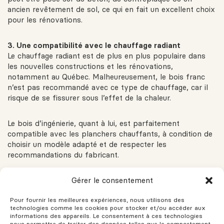
ancien revêtement de sol, ce qui en fait un excellent choix
pour les rénovations.
3. Une compatibilité avec le chauffage radiant
Le chauffage radiant est de plus en plus populaire dans
les nouvelles constructions et les rénovations,
notamment au Québec. Malheureusement, le bois franc
n’est pas recommandé avec ce type de chauffage, car il
risque de se fissurer sous l’effet de la chaleur.
Le bois d’ingénierie, quant à lui, est parfaitement
compatible avec les planchers chauffants, à condition de
choisir un modèle adapté et de respecter les
recommandations du fabricant.
Gérer le consentement
Un confort accru en hiver
Si vous souhaitez profiter d’un plancher chaud sous vos
Pour fournir les meilleures expériences, nous utilisons des
pieds en hiver, le bois d’ingénierie est un excellent choix.
technologies comme les cookies pour stocker et/ou accéder aux
informations des appareils. Le consentement à ces technologies
nous permettra de traiter des données telles que le comportement